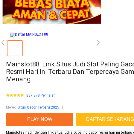
Mainslot88: Link Situs Judi Slot Paling Gac
Resmi Hari Ini Terbaru Dan Terpercaya Ga
Menang
887.878 Penilaian
Merek
:
Situs Gacor Terbaru 2025
PLAY NOW
DAFTAR SEKARANG
Mainslot88 hadir dengan link situs judi slot paling gacor resmi hari ini terbaru