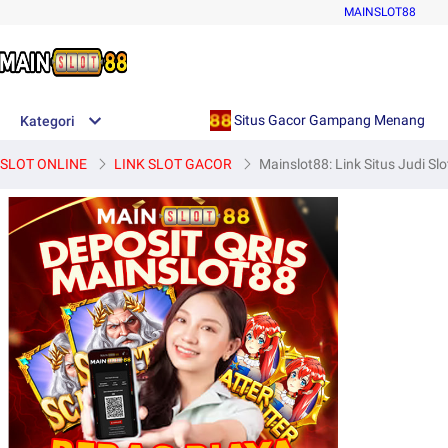
MAINSLOT88
Situs Gacor Gampang Menang
Kategori
SLOT ONLINE
LINK SLOT GACOR
Mainslot88: Link Situs Judi S